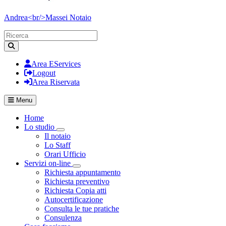
Andrea<br/>Massei
Notaio
Area EServices
Logout
Area Riservata
Menu
Home
Lo studio
Visualizza menù di secondo livello
Il notaio
Lo Staff
Orari Ufficio
Servizi on-line
Visualizza menù di secondo livello
Richiesta appuntamento
Richiesta preventivo
Richiesta Copia atti
Autocertificazione
Consulta le tue pratiche
Consulenza