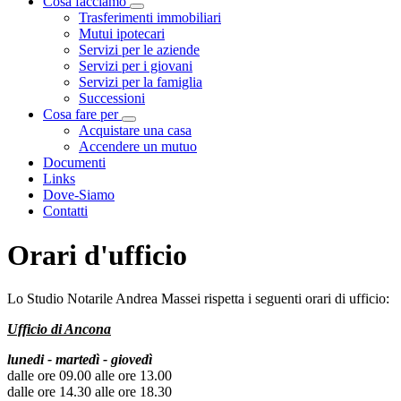
Cosa facciamo
Visualizza menù di secondo livello
Trasferimenti immobiliari
Mutui ipotecari
Servizi per le aziende
Servizi per i giovani
Servizi per la famiglia
Successioni
Cosa fare per
Visualizza menù di secondo livello
Acquistare una casa
Accendere un mutuo
Documenti
Links
Dove-Siamo
Contatti
Orari d'ufficio
Lo Studio Notarile Andrea Massei rispetta i seguenti orari di ufficio:
Ufficio di Ancona
lunedi - martedì - giovedì
dalle ore 09.00 alle ore 13.00
dalle ore 14.30 alle ore 18.30