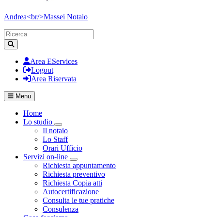
Andrea<br/>Massei
Notaio
Area EServices
Logout
Area Riservata
Menu
Home
Lo studio
Visualizza menù di secondo livello
Il notaio
Lo Staff
Orari Ufficio
Servizi on-line
Visualizza menù di secondo livello
Richiesta appuntamento
Richiesta preventivo
Richiesta Copia atti
Autocertificazione
Consulta le tue pratiche
Consulenza