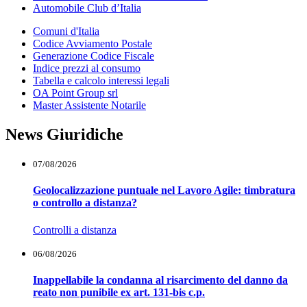
Automobile Club d’Italia
Comuni d'Italia
Codice Avviamento Postale
Generazione Codice Fiscale
Indice prezzi al consumo
Tabella e calcolo interessi legali
OA Point Group srl
Master Assistente Notarile
News Giuridiche
07/08/2026
Geolocalizzazione puntuale nel Lavoro Agile: timbratura
o controllo a distanza?
Controlli a distanza
06/08/2026
Inappellabile la condanna al risarcimento del danno da
reato non punibile ex art. 131-bis c.p.