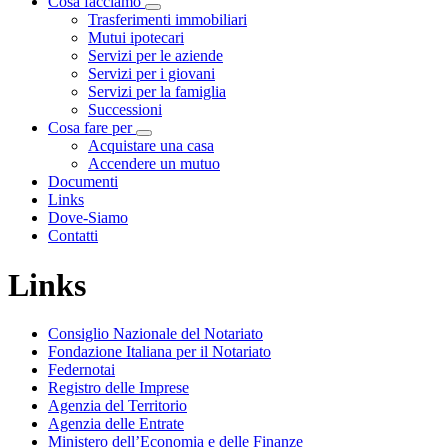
Cosa facciamo
Visualizza menù di secondo livello
Trasferimenti immobiliari
Mutui ipotecari
Servizi per le aziende
Servizi per i giovani
Servizi per la famiglia
Successioni
Cosa fare per
Visualizza menù di secondo livello
Acquistare una casa
Accendere un mutuo
Documenti
Links
Dove-Siamo
Contatti
Links
Consiglio Nazionale del Notariato
Fondazione Italiana per il Notariato
Federnotai
Registro delle Imprese
Agenzia del Territorio
Agenzia delle Entrate
Ministero dell’Economia e delle Finanze