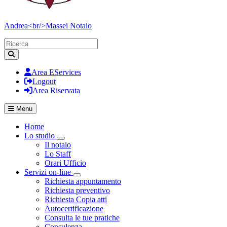
Andrea<br/>Massei
Notaio
Area EServices
Logout
Area Riservata
Menu
Home
Lo studio
Visualizza menù di secondo livello
Il notaio
Lo Staff
Orari Ufficio
Servizi on-line
Visualizza menù di secondo livello
Richiesta appuntamento
Richiesta preventivo
Richiesta Copia atti
Autocertificazione
Consulta le tue pratiche
Consulenza