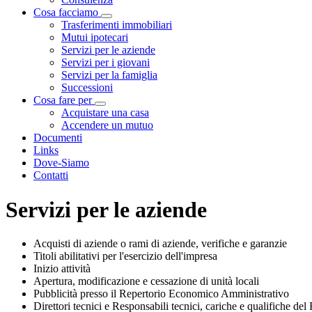
Cosa facciamo
Visualizza menù di secondo livello
Trasferimenti immobiliari
Mutui ipotecari
Servizi per le aziende
Servizi per i giovani
Servizi per la famiglia
Successioni
Cosa fare per
Visualizza menù di secondo livello
Acquistare una casa
Accendere un mutuo
Documenti
Links
Dove-Siamo
Contatti
Servizi per le aziende
Acquisti di aziende o rami di aziende, verifiche e garanzie
Titoli abilitativi per l'esercizio dell'impresa
Inizio attività
Apertura, modificazione e cessazione di unità locali
Pubblicità presso il Repertorio Economico Amministrativo
Direttori tecnici e Responsabili tecnici, cariche e qualifiche 